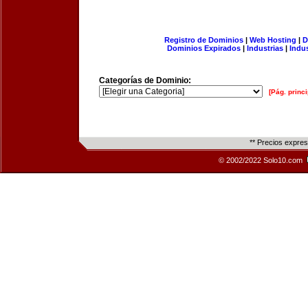
Registro de Dominios
|
Web Hosting
|
D
Dominios Expirados
|
Industrias
|
Indu
Categorías de Dominio:
[Pág. princi
** Precios expre
© 2002/2022 Solo10.com