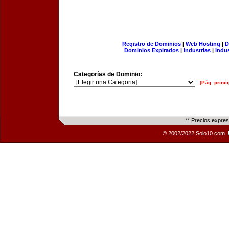
Registro de Dominios
|
Web Hosting
|
D
Dominios Expirados
|
Industrias
|
Indu
Categorías de Dominio:
[Pág. princi
** Precios expre
© 2002/2022 Solo10.com