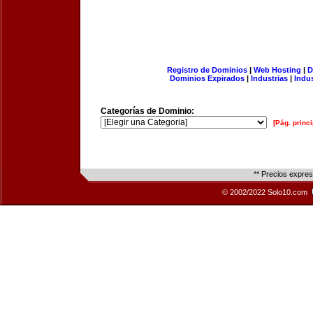
Registro de Dominios
|
Web Hosting
|
D
Dominios Expirados
|
Industrias
|
Indu
Categorías de Dominio:
[Pág. princi
** Precios expre
© 2002/2022 Solo10.com