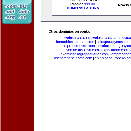
COMPRAR AHORA
Precio $
999.00
Precio 
COMPRAR AHORA
Otros dominios en venta:
webremate.com
|
webremates.com
|
ecuad
inmueblestucuman.com
|
sitiosparapymes.com
alquilerexpress.com
|
productosuruguay.c
ventaconsultiva.com
|
expociudad.com
|
inversionesagropecuarias.com
|
empresario
asesoresenturismo.com
|
empresaseuropeas.c