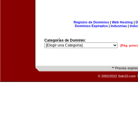
Registro de Dominios
|
Web Hosting
|
D
Dominios Expirados
|
Industrias
|
Indu
Categorías de Dominio:
[Pág. princi
** Precios expre
© 2002/2022 Solo10.com