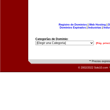
Registro de Dominios
|
Web Hosting
|
D
Dominios Expirados
|
Industrias
|
Indu
Categorías de Dominio:
[Pág. princi
** Precios expre
© 2002/2022 Solo10.com