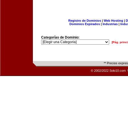
Registro de Dominios
|
Web Hosting
|
D
Dominios Expirados
|
Industrias
|
Indu
Categorías de Dominio:
[Pág. princi
** Precios expre
© 2002/2022 Solo10.com