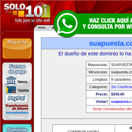
suapuesta.
El dueño de este dominio lo ha
Mayusculas:
SUAPUEST
Minusculas:
suapuesta.c
Longitud:
9 caracteres
Categorias:
Sin Clasifica
Precio:
$550.00
Visitar!
suapuesta.
Serán consideradas ofer
R