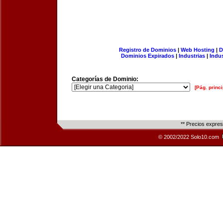
Registro de Dominios
|
Web Hosting
|
D
Dominios Expirados
|
Industrias
|
Indu
Categorías de Dominio:
[Pág. princi
** Precios expre
© 2002/2022 Solo10.com