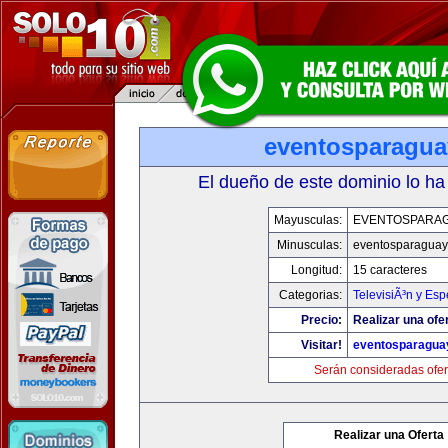
eventosparagu
El dueño de este dominio lo ha
Mayusculas:
EVENTOSPARA
Minusculas:
eventosparaguay
Longitud:
15 caracteres
Categorias:
TelevisiÃ³n y Esp
Precio:
Realizar una ofe
Visitar!
eventosparagua
Serán consideradas ofer
Realizar una Oferta