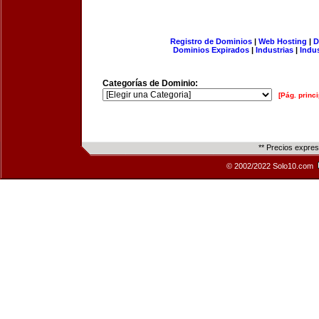
Registro de Dominios
|
Web Hosting
|
D
Dominios Expirados
|
Industrias
|
Indu
Categorías de Dominio:
[Pág. princi
** Precios expre
© 2002/2022 Solo10.com