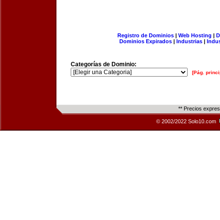
Registro de Dominios
|
Web Hosting
|
D
Dominios Expirados
|
Industrias
|
Indu
Categorías de Dominio:
[Pág. princi
** Precios expre
© 2002/2022 Solo10.com