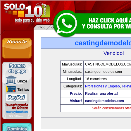
castingdemodel
Vendido!
Mayusculas:
CASTINGDEMODELOS.CO
Minusculas:
castingdemodelos.com
Longitud:
16 caracteres
Categorias:
Profesiones y Empleo
,
Telev
Precio:
Realizar una oferta!
Visitar!
castingdemodelos.com
Serán consideradas ofer