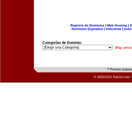
Registro de Dominios
|
Web Hosting
|
D
Dominios Expirados
|
Industrias
|
Indu
Categorías de Dominio:
[Pág. princi
** Precios expre
© 2002/2022 Solo10.com