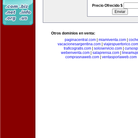
Precio Ofrecido $
Otros dominios en venta:
paginacentral.com
|
miamiventa.com
|
coch
vacacionesargentina.com
|
viajespuertorico.co
traficogratis.com
|
soloservicio.com
|
cursosp
webenventa.com
|
salaprensa.com
|
lineamuj
comprasnaweb.com
|
ventasporlaweb.com