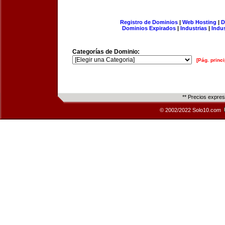
Registro de Dominios
|
Web Hosting
|
D
Dominios Expirados
|
Industrias
|
Indu
Categorías de Dominio:
[Pág. princi
** Precios expre
© 2002/2022 Solo10.com